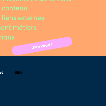
e contenu
 liens externes
ent métiers
ciaux
J'en veux !
et
SEO