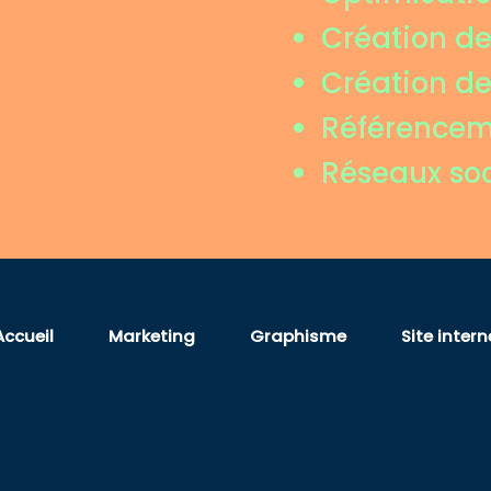
Création d
Création de
Référencem
Réseaux so
Accueil
Marketing
Graphisme
Site intern